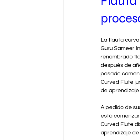
Flauta 
proceso
La flauta curv
Guru Sameer In
renombrado fla
después de años
pasado comenzó
Curved Flute ju
de aprendizaje 
A pedido de su
está comenzan
Curved Flute di
aprendizaje de 