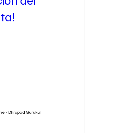
ión del
ta!
une - Dhrupad Gurukul