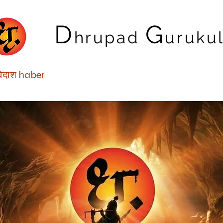
D
G
hrupa
d
uruku
ेवेदाश haber