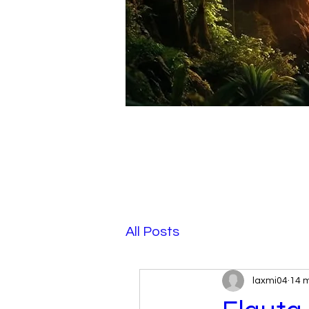
mejor clase de fl
All Posts
laxmi04
14 