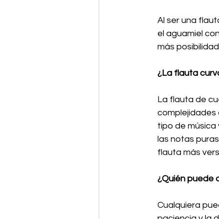
Al ser una flau
el aguamiel con
más posibilidad
¿La flauta cur
La flauta de c
complejidades d
tipo de música 
las notas puras
flauta más versa
¿Quién puede a
Cualquiera pue
paciencia y la 