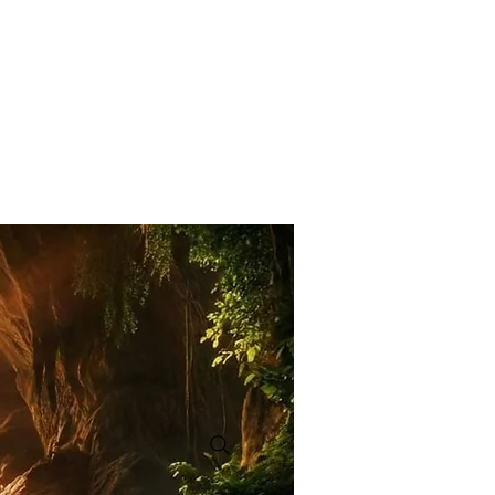
l
Mejor profesor de flauta en Pune (India) Sameer Inamdar