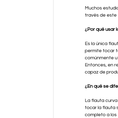
Muchos estudia
través de este 
¿Por qué usar 
Es la única fla
permite tocar t
comúnmente uti
Entonces, en re
capaz de produc
¿En qué se dife
La flauta curv
tocar la flauta
completo a los