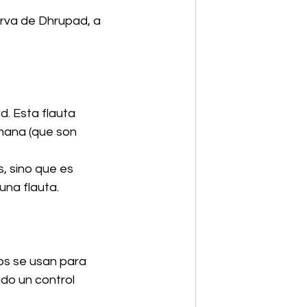
rva de Dhrupad, a 
. Esta flauta 
mana (que son 
, sino que es 
una flauta.
os se usan para 
do un control 