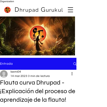
Organization
D
G
hrupa
d
urukul
Mejor profesor de flauta en Pune (India) Sameer Inamdar
mejor clase de flauta en linea
Entrada
laxmi04
14 mar 2023
3 min de lectura
Flauta curva Dhrupad -
¡Explicación del proceso de
aprendizaje de la flauta!