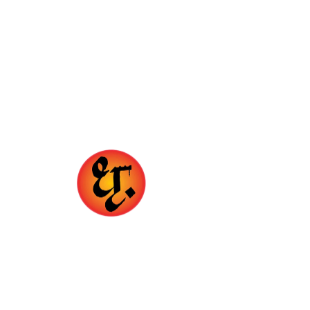
Organization
D
G
hrupa
d
urukul
Mejor profesor de flauta en Pune (India) Sameer Inamdar
mejor clase de flauta en linea