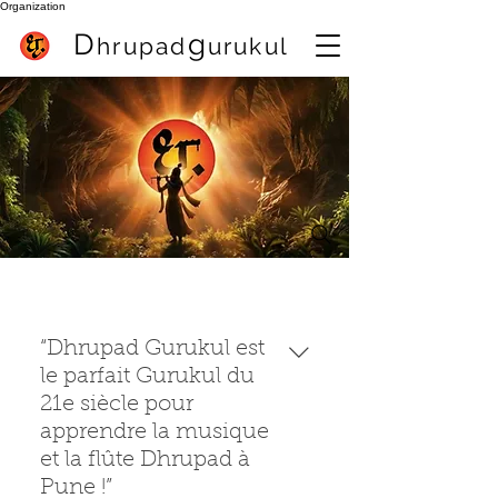
Organization
D
g
hrupa
d
urukul
Meilleur professeur de flûte à Pune (Inde) Sameer Inamdar (célèbre
flûtiste Dhrupad)
best online flute class
“Dhrupad Gurukul est
le parfait Gurukul du
21e siècle pour
apprendre la musique
et la flûte Dhrupad à
Pune !”