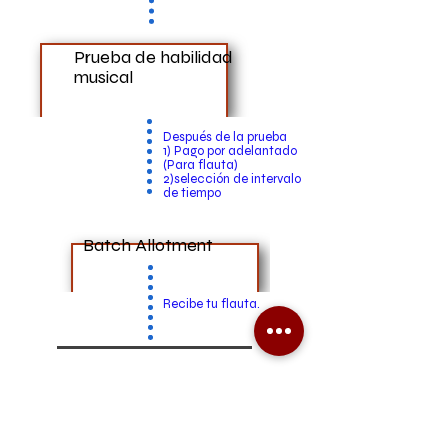
Prueba de habilidad
musical
Después de la prueba
1) Pago por adelantado
(Para flauta)
2)selección de intervalo
de tiempo
Batch Allotment
Recibe tu flauta.
Gurukul schedular
Aplicación móvil Dhrupad