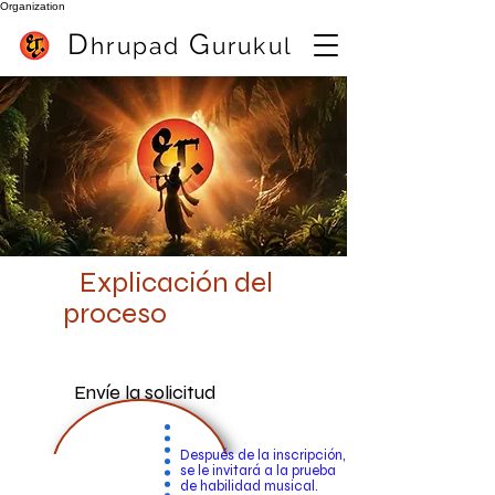
Organization
D
G
hrupa
d
urukul
Mejor profesor de flauta en Pune (India) Sameer Inamdar
mejor clase de flauta en linea
Explicación del
proceso
Envíe la solicitud
Después de la inscripción,
se le invitará a la prueba
de habilidad musical.