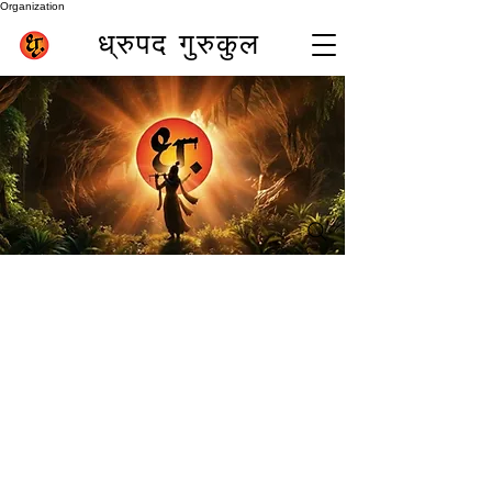
Organization
ध्रुपद गुरुकुल
पुणे (भारत) में सर्वश्रेष्ठ बांसुरी शिक्षक समीर इनामदार (प्रसिद्ध
ध्रुपद बांसुरी वादक)
best online flute class