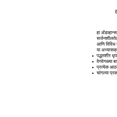
हा अ‍ॅडव्हान
सर्जनशीलतेल
आणि विविध त
या अभ्यासक्
पद्धतशीर धृ
वेगवेगळ्या ब
प्रत्येक आठव
चांगल्या प्रक