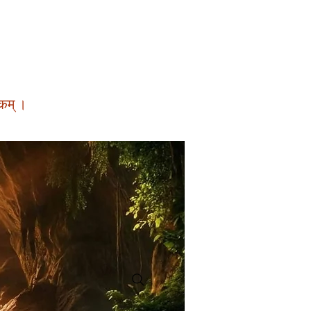
पकम् ।
पुण्यातील सर्वोत्कृष्ट बासरी शिक्षक (भारत) समीर इनामदार