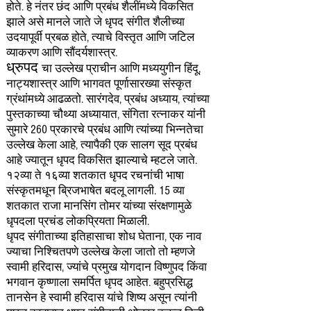
होते. हे नंतर छंद आणि प्रबंध शैलींमध्ये विकसित
झाले असे मानले जाते जे धृपद संगीत शैलीच्या
उदयापूर्वी प्रबळ होते, त्याचे विस्तृत आणि जटिल
व्याकरण आणि सौंदर्यशास्त्र.
ध्रुपद
चा उल्लेख प्राचीन आणि मध्ययुगीन हिंदू,
नाट्यशास्त्र आणि भागवत पूर्णासारख्या संस्कृत
ग्रंथांमध्ये आढळतो. सारंगदेव, प्रबंध अध्याय, त्यांच्या
पुस्तकाच्या चौथ्या अध्यायात, संगिता रत्नाकर यांनी
सुमारे 260 प्रकारचे प्रबंध आणि त्यांच्या भिन्नतेचा
उल्लेख केला आहे, त्यापैकी एक सालग सूद प्रबंध
आहे ज्यातून धृपद विकसित झाल्याचे म्हटले जाते.
१२व्या ते १६व्या शतकात धृपद रचनांची भाषा
संस्कृतमधून ब्रिजभाषेत बदलू लागली. 15 व्या
शतकात राजा मानसिंग तोमर यांच्या संरक्षणामुळे
धृपदला प्रचंड लोकप्रियता मिळाली.
धृपद संगीताच्या इतिहासाचा शोध घेताना, एक नाव
ज्याचा निश्चितपणे उल्लेख केला जातो तो म्हणजे
स्वामी हरिदास, ज्यांचे प्रमुख योगदान विष्णुपद किंवा
भगवान कृष्णाला समर्पित धृपद आहेत. बहुप्रसिद्ध
तानसेन हे स्वामी हरिदास यांचे शिष्य असून त्यांनी