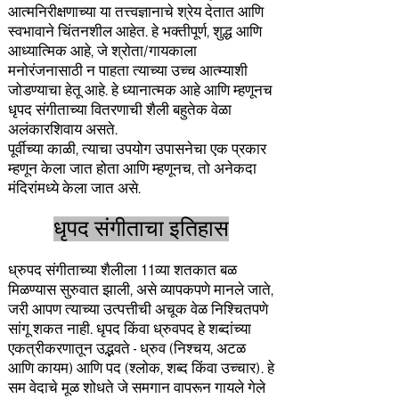
आत्मनिरीक्षणाच्या या तत्त्वज्ञानाचे श्रेय देतात आणि
स्वभावाने चिंतनशील आहेत. हे भक्तीपूर्ण, शुद्ध आणि
आध्यात्मिक आहे, जे श्रोता/गायकाला
मनोरंजनासाठी न पाहता त्याच्या उच्च आत्म्याशी
जोडण्याचा हेतू आहे. हे ध्यानात्मक आहे आणि म्हणूनच
धृपद संगीताच्या वितरणाची शैली बहुतेक वेळा
अलंकारशिवाय असते.
पूर्वीच्या काळी, त्याचा उपयोग उपासनेचा एक प्रकार
म्हणून केला जात होता आणि म्हणूनच, तो अनेकदा
मंदिरांमध्ये केला जात असे.
धृपद संगीताचा इतिहास
ध्रुपद संगीताच्या शैलीला 11व्या शतकात बळ
मिळण्यास सुरुवात झाली, असे व्यापकपणे मानले जाते,
जरी आपण त्याच्या उत्पत्तीची अचूक वेळ निश्चितपणे
सांगू शकत नाही. धृपद किंवा ध्रुवपद हे शब्दांच्या
एकत्रीकरणातून उद्भवते - ध्रुव (निश्चय, अटळ
आणि कायम) आणि पद (श्लोक, शब्द किंवा उच्चार). हे
सम वेदाचे मूळ शोधते जे समगान वापरून गायले गेले